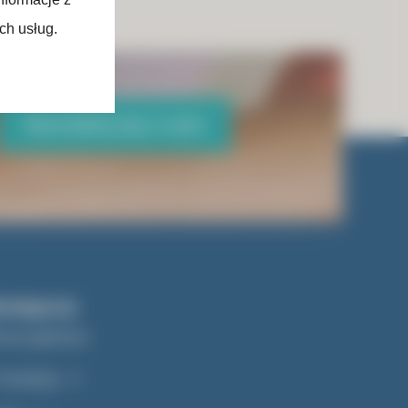
ch usług.
Skontaktuj się z nami
wigacja
rona główna
Fundacji