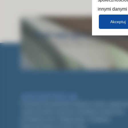
innymi danymi 
Akceptuj
Potrzebujesz pomocy
Skontaktuj się z nami lub sprawdź, w 
Akceptacja.
Fundacja Akceptacja wspiera osoby zagroż
wykluczeniem poprzez działania medyczne,
profilaktyczne i edukacyjne. Działamy
nieprzerwanie od 2017 roku.