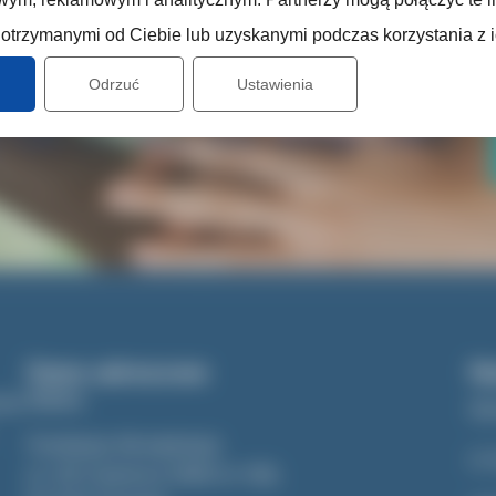
otrzymanymi od Ciebie lub uzyskanymi podczas korzystania z i
Odrzuć
Ustawienia
 lub chcesz nas wesprzeć?
jaki sposób możesz wesprzeć działania Fundacji
Dane adresowe
Na
Adres
one
St
Fundacja Akceptacja
O 
ul. 28 Czerwca 1956 nr 149,