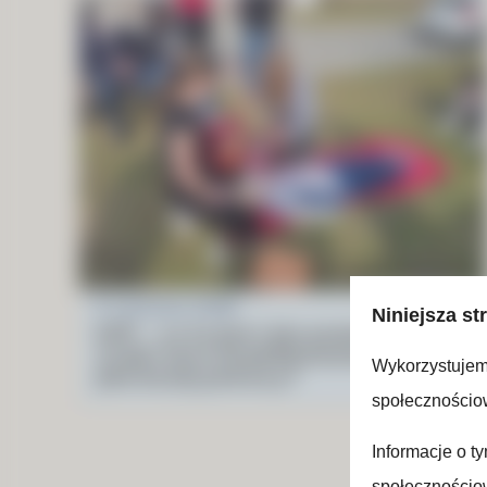
5 czerwca, 2026
Niniejsza st
KPP – co to jest i kto powinien
zrobić kurs kwalifikowanej
Wykorzystujemy
pierwszej pomocy?
społecznościow
Informacje o t
społecznościow