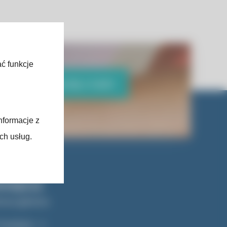
ać funkcje
Skontaktuj się z nami
nformacje z
ch usług.
wigacja
rona główna
Fundacji