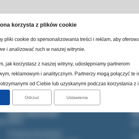
rona korzysta z plików cookie
 pliki cookie do spersonalizowania treści i reklam, aby oferow
 lub chcesz nas wesprzeć?
e i analizować ruch w naszej witrynie.
jaki sposób możesz wesprzeć działania Fundacji
ym, jak korzystasz z naszej witryny, udostępniamy partnerom
ym, reklamowym i analitycznym. Partnerzy mogą połączyć te i
otrzymanymi od Ciebie lub uzyskanymi podczas korzystania z i
Odrzuć
Ustawienia
Dane adresowe
Na
Adres
one
St
Fundacja Akceptacja
O 