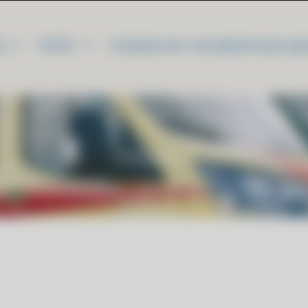
i
NZOZ
Działalność nieodpłatna/proje
Strona główna